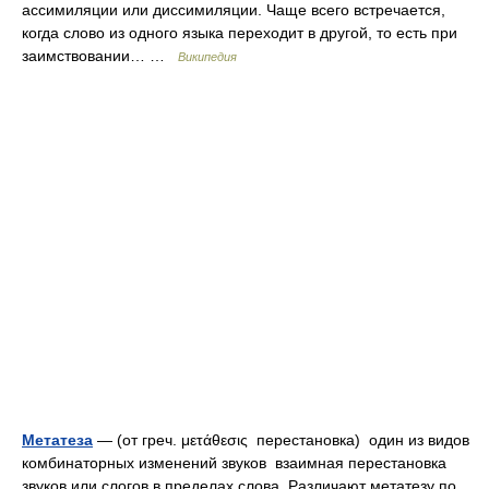
ассимиляции или диссимиляции. Чаще всего встречается,
когда слово из одного языка переходит в другой, то есть при
заимствовании… …
Википедия
Метатеза
— (от греч. μετάθεσις перестановка) один из видов
комбинаторных изменений звуков взаимная перестановка
звуков или слогов в пределах слова. Различают метатезу по