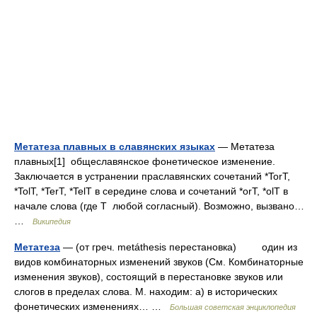
Метатеза плавных в славянских языках
— Метатеза
плавных[1] общеславянское фонетическое изменение.
Заключается в устранении праславянских сочетаний *TorT,
*TolT, *TerT, *TelT в середине слова и сочетаний *orT, *olT в
начале слова (где T любой согласный). Возможно, вызвано…
…
Википедия
Метатеза
— (от греч. metáthesis перестановка) один из
видов комбинаторных изменений звуков (См. Комбинаторные
изменения звуков), состоящий в перестановке звуков или
слогов в пределах слова. М. находим: а) в исторических
фонетических изменениях… …
Большая советская энциклопедия