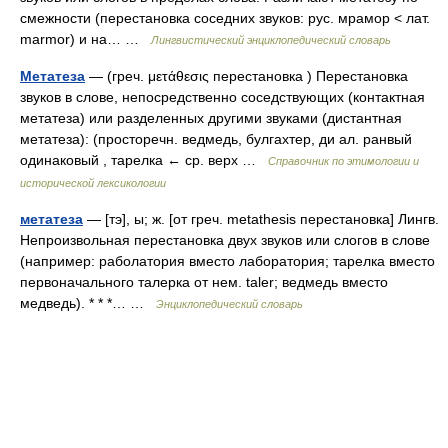
смежности (перестановка соседних звуков: рус. мрамор < лат.
marmor) и на… …
Лингвистический энциклопедический словарь
Метатеза
— (греч. μετάθεσις перестановка ) Перестановка
звуков в слове, непосредственно соседствующих (контактная
метатеза) или разделенных другими звуками (дистантная
метатеза): (просторечн. ведмедь, булгахтер, ди ал. ранвый
одинаковый , тарелка ← ср. верх …
Справочник по этимологии и
исторической лексикологии
метатеза
— [тэ], ы; ж. [от греч. metathesis перестановка] Лингв.
Непроизвольная перестановка двух звуков или слогов в слове
(например: раболатория вместо лаборатория; тарелка вместо
первоначального талерка от нем. taler; ведмедь вместо
медведь). * * *… …
Энциклопедический словарь