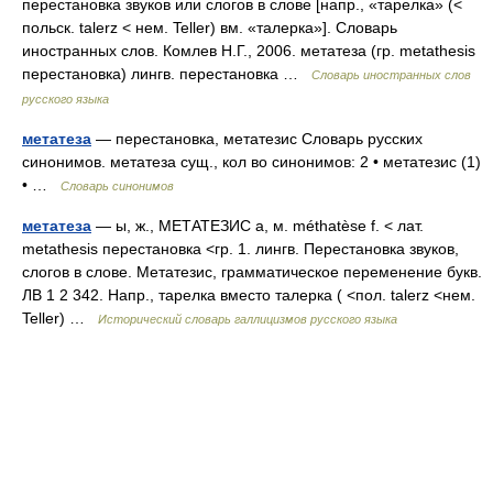
перестановка звуков или слогов в слове [напр., «тарелка» (<
польск. talerz < нем. Teller) вм. «талерка»]. Словарь
иностранных слов. Комлев Н.Г., 2006. метатеза (гр. metathesis
перестановка) лингв. перестановка …
Словарь иностранных слов
русского языка
метатеза
— перестановка, метатезис Словарь русских
синонимов. метатеза сущ., кол во синонимов: 2 • метатезис (1)
• …
Словарь синонимов
метатеза
— ы, ж., МЕТАТЕЗИС а, м. méthatèse f. < лат.
metathesis перестановка <гр. 1. лингв. Перестановка звуков,
слогов в слове. Метатезис, грамматическое переменение букв.
ЛВ 1 2 342. Напр., тарелка вместо талерка ( <пол. talerz <нем.
Teller) …
Исторический словарь галлицизмов русского языка