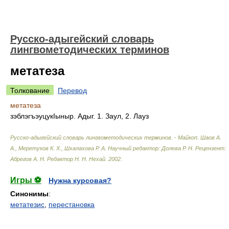
Русско-адыгейский словарь
лингвометодических терминов
метатеза
Толкование
Перевод
метатеза
зэблэгъэуцукIыныр. Адыг. 1. Заул, 2. Лауз
Русско-адыгейский словарь лингвометодических терминов. - Майкоп
.
Шаов А.
А., Меретуков К. Х., Шхалахова Р. А. Научный редактор: Долева Р. Н. Рецензент:
Абрегов А. Н. Редактор Н. Н. Нехай
.
2002
.
Игры ⚽
Нужна курсовая?
Синонимы
:
метатезис
,
перестановка