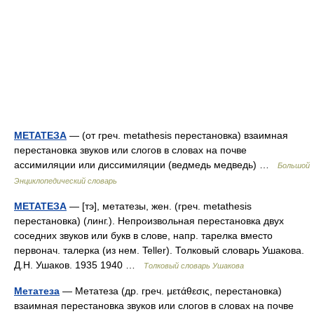
МЕТАТЕЗА
— (от греч. metathesis перестановка) взаимная
перестановка звуков или слогов в словах на почве
ассимиляции или диссимиляции (ведмедь медведь) …
Большой
Энциклопедический словарь
МЕТАТЕЗА
— [тэ], метатезы, жен. (греч. metathesis
перестановка) (линг.). Непроизвольная перестановка двух
соседних звуков или букв в слове, напр. тарелка вместо
первонач. талерка (из нем. Teller). Толковый словарь Ушакова.
Д.Н. Ушаков. 1935 1940 …
Толковый словарь Ушакова
Метатеза
— Метатеза (др. греч. μετάθεσις, перестановка)
взаимная перестановка звуков или слогов в словах на почве